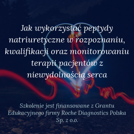
Jak wykorzystać peptydy
natriuretyczne w rozpoznaniu,
kwalifikacji oraz monitorowaniu
terapii pacjentów z
niewydolnością serca
Szkolenie jest finansowane z Grantu
Edukacyjnego firmy Roche Diagnostics Polska
Sp. z o.o.