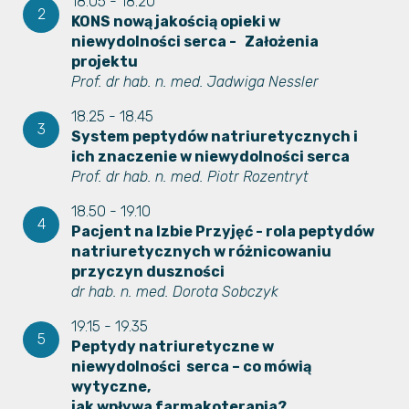
18.05 - 18.20
KONS nową jakością opieki w
niewydolności serca - Założenia
projektu
Prof. dr hab. n. med. Jadwiga Nessler
18.25 - 18.45
System peptydów natriuretycznych i
ich znaczenie w niewydolności serca
Prof. dr hab. n. med. Piotr Rozentryt
18.50 - 19.10
Pacjent na Izbie Przyjęć - rola peptydów
natriuretycznych w różnicowaniu
przyczyn duszności
dr hab. n. med. Dorota Sobczyk
19.15 - 19.35
Peptydy natriuretyczne w
niewydolności
serca – co mówią
wytyczne,
jak wpływa
farmakoterapia?